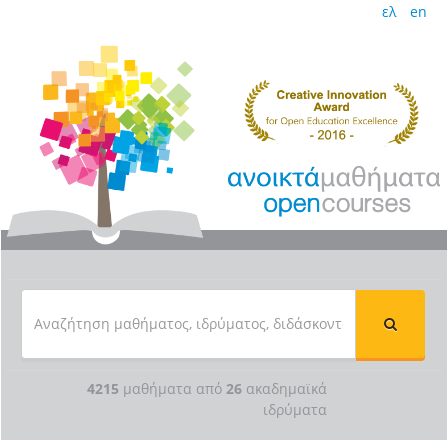
ελ
en
4215
μαθήματα από
26
ακαδημαϊκά
ιδρύματα