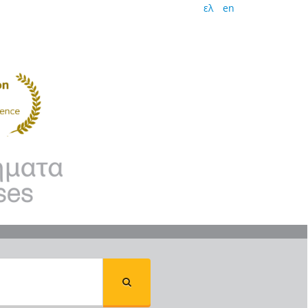
ελ
en