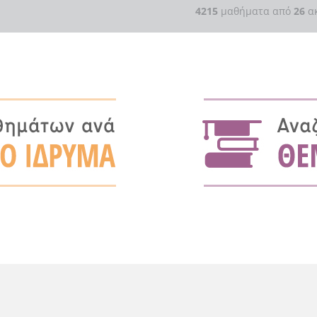
4215
μαθήματα από
26
ακ