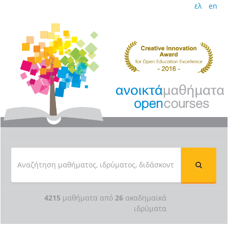
ελ
en
4215
μαθήματα από
26
ακαδημαϊκά
ιδρύματα