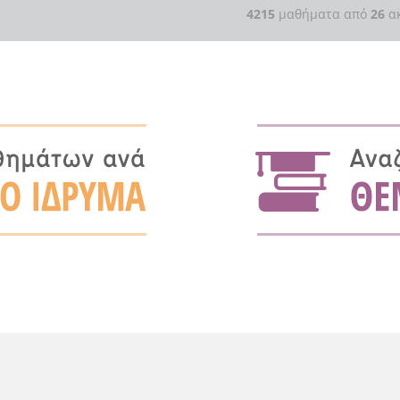
4215
μαθήματα από
26
ακ