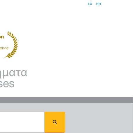
ελ
en