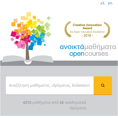
ελ
en
4215
μαθήματα από
26
ακαδημαϊκά
ιδρύματα