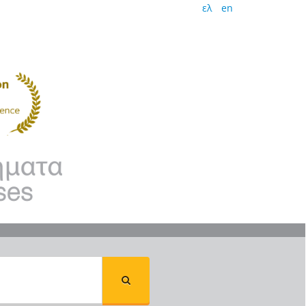
ελ
en