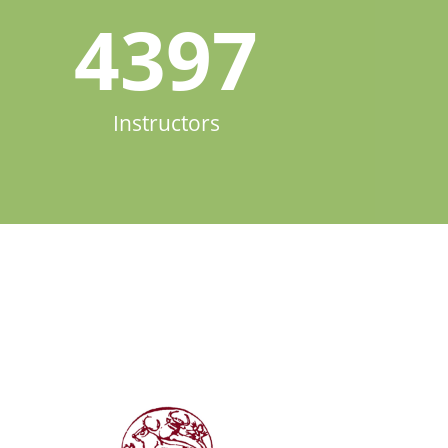
4397
Instructors