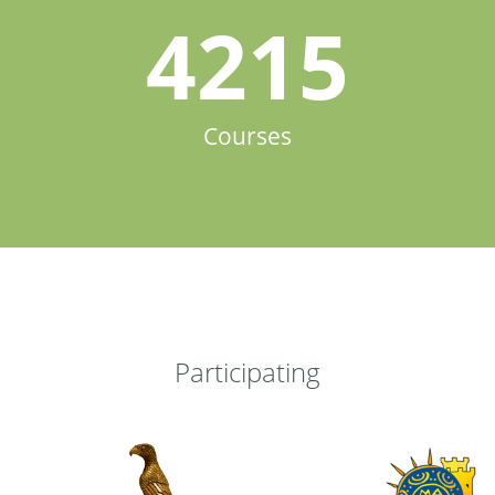
4215
Courses
Participating