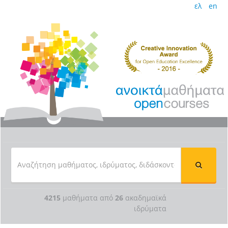
ελ
en
4215
μαθήματα από
26
ακαδημαϊκά
ιδρύματα