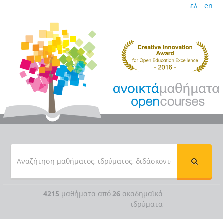
ελ
en
4215
μαθήματα από
26
ακαδημαϊκά
ιδρύματα