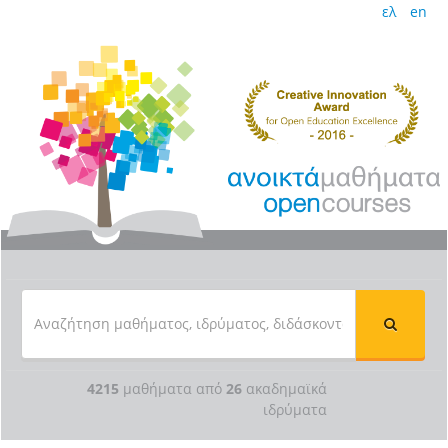
ελ
en
4215
μαθήματα από
26
ακαδημαϊκά
ιδρύματα