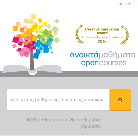
ελ
en
4215
μαθήματα από
26
ακαδημαϊκά
ιδρύματα