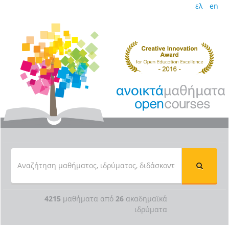
ελ
en
4215
μαθήματα από
26
ακαδημαϊκά
ιδρύματα