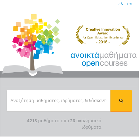
ελ
en
4215
μαθήματα από
26
ακαδημαϊκά
ιδρύματα