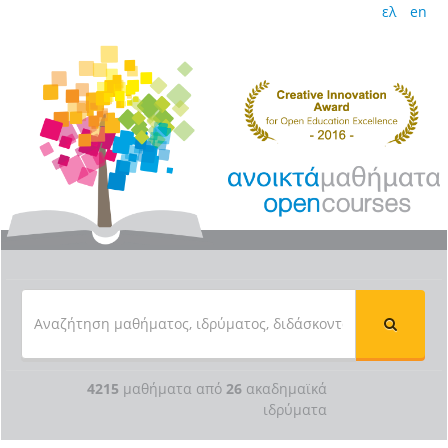
ελ
en
4215
μαθήματα από
26
ακαδημαϊκά
ιδρύματα