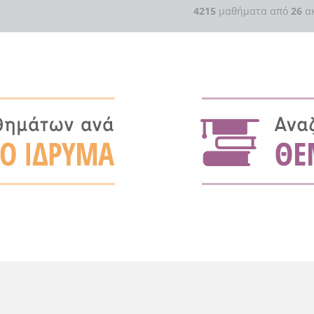
4215
μαθήματα από
26
ακ