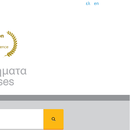
ελ
en