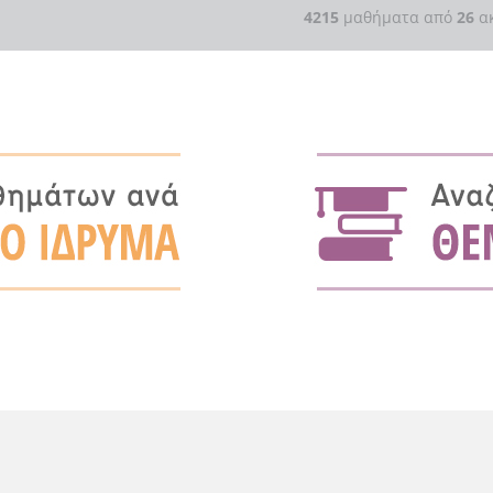
4215
μαθήματα από
26
ακ