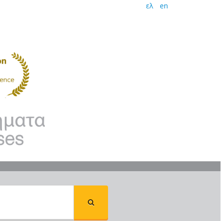
ελ
en