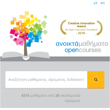
ελ
en
4215
μαθήματα από
26
ακαδημαϊκά
ιδρύματα