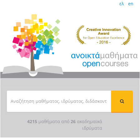
ελ
en
4215
μαθήματα από
26
ακαδημαϊκά
ιδρύματα