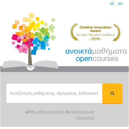
ελ
en
4215
μαθήματα από
26
ακαδημαϊκά
ιδρύματα