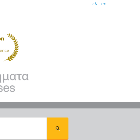
ελ
en