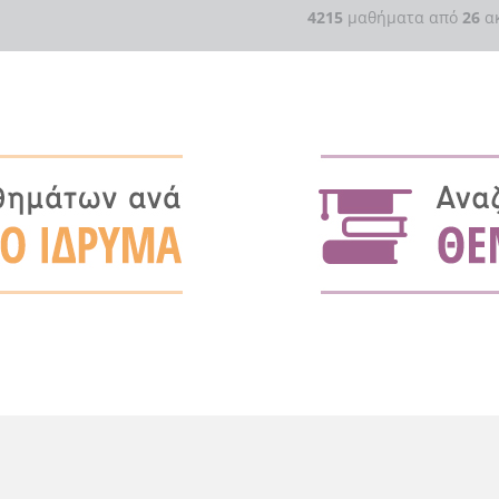
4215
μαθήματα από
26
ακ