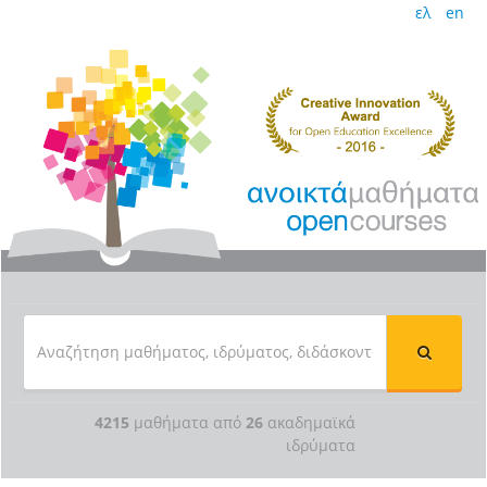
ελ
en
4215
μαθήματα από
26
ακαδημαϊκά
ιδρύματα