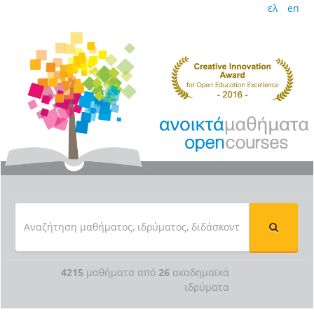
ελ
en
4215
μαθήματα από
26
ακαδημαϊκά
ιδρύματα