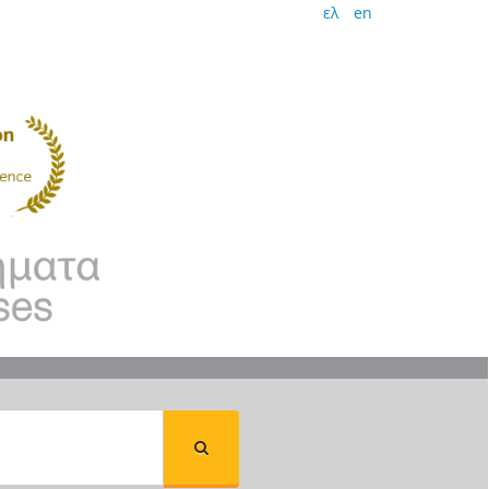
ελ
en