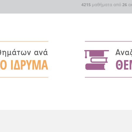
4215
μαθήματα από
26
ακ