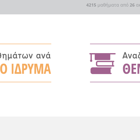
4215
μαθήματα από
26
ακ