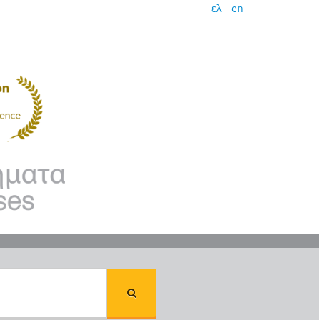
ελ
en