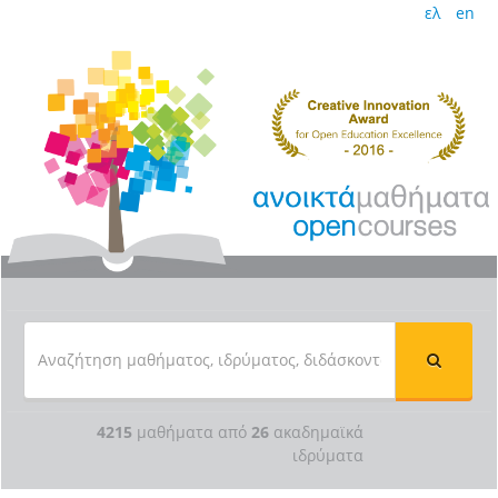
ελ
en
4215
μαθήματα από
26
ακαδημαϊκά
ιδρύματα