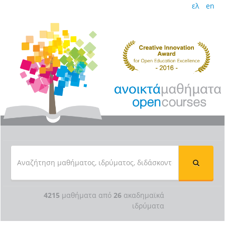
ελ
en
4215
μαθήματα από
26
ακαδημαϊκά
ιδρύματα