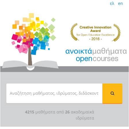
ελ
en
4215
μαθήματα από
26
ακαδημαϊκά
ιδρύματα