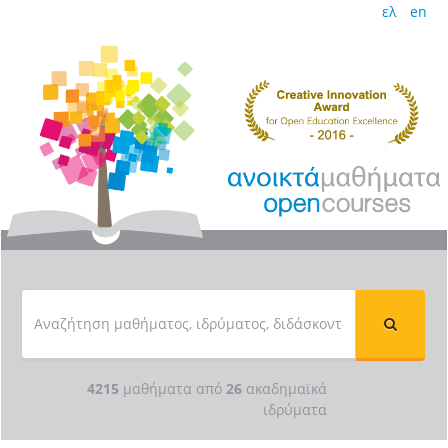
ελ
en
4215
μαθήματα από
26
ακαδημαϊκά
ιδρύματα