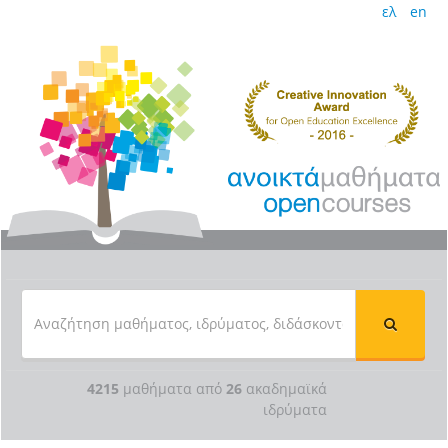
ελ
en
4215
μαθήματα από
26
ακαδημαϊκά
ιδρύματα