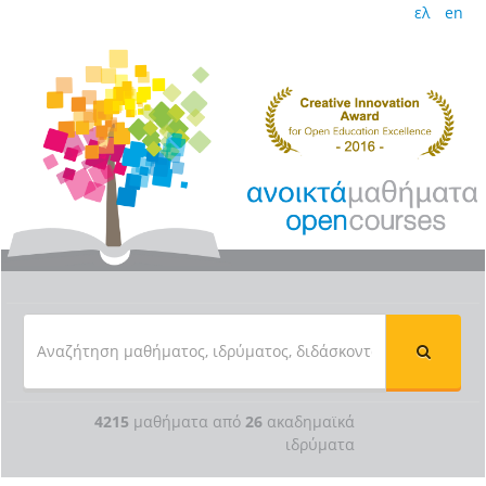
ελ
en
4215
μαθήματα από
26
ακαδημαϊκά
ιδρύματα