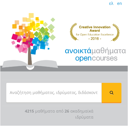
ελ
en
4215
μαθήματα από
26
ακαδημαϊκά
ιδρύματα