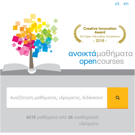
ελ
en
4215
μαθήματα από
26
ακαδημαϊκά
ιδρύματα