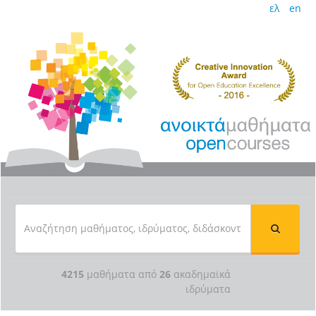
ελ
en
4215
μαθήματα από
26
ακαδημαϊκά
ιδρύματα