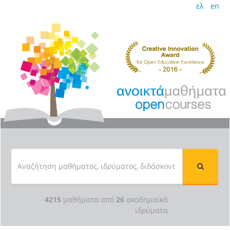
ελ
en
4215
μαθήματα από
26
ακαδημαϊκά
ιδρύματα