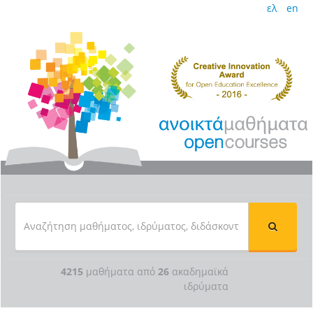
ελ
en
4215
μαθήματα από
26
ακαδημαϊκά
ιδρύματα