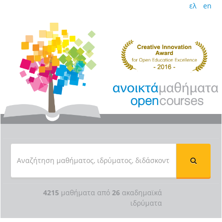
ελ
en
4215
μαθήματα από
26
ακαδημαϊκά
ιδρύματα