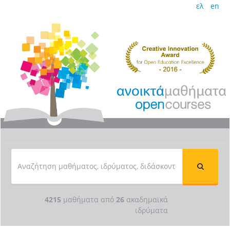
ελ
en
4215
μαθήματα από
26
ακαδημαϊκά
ιδρύματα