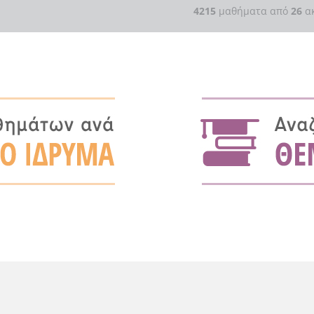
4215
μαθήματα από
26
ακ