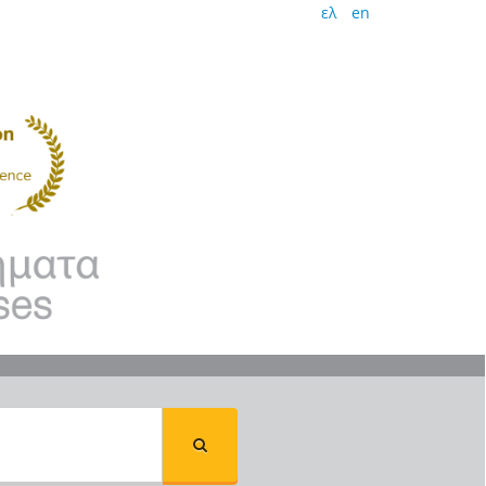
ελ
en