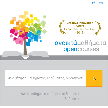
ελ
en
4215
μαθήματα από
26
ακαδημαϊκά
ιδρύματα