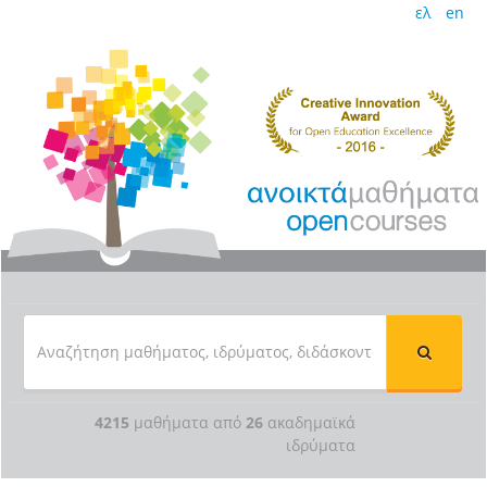
ελ
en
4215
μαθήματα από
26
ακαδημαϊκά
ιδρύματα