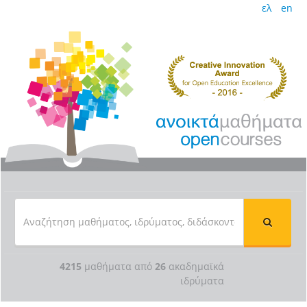
ελ
en
4215
μαθήματα από
26
ακαδημαϊκά
ιδρύματα