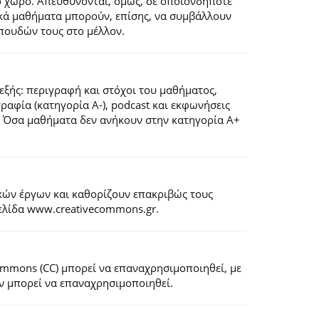
ό χώρο. Απευθύνονται, όμως, σε οποιονδήποτε
ιακά μαθήματα μπορούν, επίσης, να συμβάλλουν
πουδών τους στο μέλλον.
εξής: περιγραφή και στόχοι του μαθήματος,
ογραφία (κατηγορία Α-), podcast και εκφωνήσεις
). Όσα μαθήματα δεν ανήκουν στην κατηγορία Α+
κών έργων και καθορίζουν επακριβώς τους
σελίδα www.creativecommons.gr.
Commons (CC) μπορεί να επαναχρησιμοποιηθεί, με
εν μπορεί να επαναχρησιμοποιηθεί.