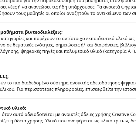
ροετοιμασία για την παρακολούθηση του μαθήματος στον φυσικ
τήσει νέες ή να ανανεώσει τις ήδη υπάρχουσες. Τα ανοικτά ψηφ
ήσουν τους μαθητές οι οποίοι αναζητούν το αντικείμενο των σ
 μαθήματα βιντεοδιαλέξεις;
κατηγορίες και παρέχουν το αντίστοιχο εκπαιδευτικό υλικό ως 
ένο σε θεματικές ενότητες, σημειώσεις ή/ και διαφάνειες, βιβλι
ιολόγησης, ψηφιακές πηγές και πολυμεσικό υλικό (κατηγορία Α+
CC);
λούν το πιο διαδεδομένο σύστημα ανοικτής αδειοδότησης ψηφια
υλικού. Για περισσότερες πληροφορίες, επισκεφθείτε την ιστο
ικό υλικό;
 όταν αυτό αδειοδοτείται με ανοικτές άδειες χρήσης Creative 
ζει η άδεια χρήσης. Υλικό που αναφέρεται ως υλικό τρίτων, δ