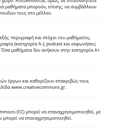
ό χώρο. Απευθύνονται, όμως, σε οποιονδήποτε
ιακά μαθήματα μπορούν, επίσης, να συμβάλλουν
πουδών τους στο μέλλον.
εξής: περιγραφή και στόχοι του μαθήματος,
ογραφία (κατηγορία Α-), podcast και εκφωνήσεις
). Όσα μαθήματα δεν ανήκουν στην κατηγορία Α+
κών έργων και καθορίζουν επακριβώς τους
σελίδα www.creativecommons.gr.
Commons (CC) μπορεί να επαναχρησιμοποιηθεί, με
εν μπορεί να επαναχρησιμοποιηθεί.