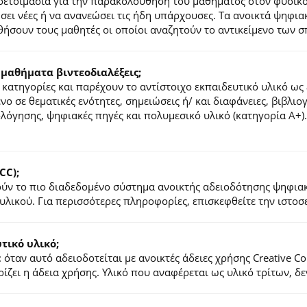
ροετοιμασία για την παρακολούθηση του μαθήματος στον φυσικ
τήσει νέες ή να ανανεώσει τις ήδη υπάρχουσες. Τα ανοικτά ψηφ
ήσουν τους μαθητές οι οποίοι αναζητούν το αντικείμενο των σ
 μαθήματα βιντεοδιαλέξεις;
κατηγορίες και παρέχουν το αντίστοιχο εκπαιδευτικό υλικό ως 
ένο σε θεματικές ενότητες, σημειώσεις ή/ και διαφάνειες, βιβλι
ιολόγησης, ψηφιακές πηγές και πολυμεσικό υλικό (κατηγορία Α+
CC);
λούν το πιο διαδεδομένο σύστημα ανοικτής αδειοδότησης ψηφια
υλικού. Για περισσότερες πληροφορίες, επισκεφθείτε την ιστο
ικό υλικό;
 όταν αυτό αδειοδοτείται με ανοικτές άδειες χρήσης Creative 
ζει η άδεια χρήσης. Υλικό που αναφέρεται ως υλικό τρίτων, δ