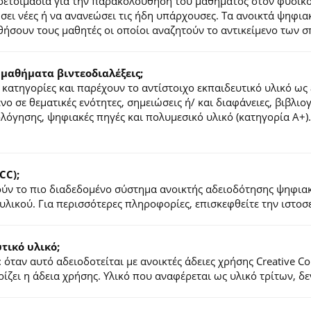
ροετοιμασία για την παρακολούθηση του μαθήματος στον φυσικ
τήσει νέες ή να ανανεώσει τις ήδη υπάρχουσες. Τα ανοικτά ψηφ
ήσουν τους μαθητές οι οποίοι αναζητούν το αντικείμενο των σ
 μαθήματα βιντεοδιαλέξεις;
κατηγορίες και παρέχουν το αντίστοιχο εκπαιδευτικό υλικό ως 
ένο σε θεματικές ενότητες, σημειώσεις ή/ και διαφάνειες, βιβλι
ιολόγησης, ψηφιακές πηγές και πολυμεσικό υλικό (κατηγορία Α+
CC);
λούν το πιο διαδεδομένο σύστημα ανοικτής αδειοδότησης ψηφια
υλικού. Για περισσότερες πληροφορίες, επισκεφθείτε την ιστο
ικό υλικό;
 όταν αυτό αδειοδοτείται με ανοικτές άδειες χρήσης Creative 
ζει η άδεια χρήσης. Υλικό που αναφέρεται ως υλικό τρίτων, δ