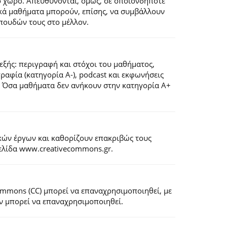
ό χώρο. Απευθύνονται, όμως, σε οποιονδήποτε
ιακά μαθήματα μπορούν, επίσης, να συμβάλλουν
πουδών τους στο μέλλον.
εξής: περιγραφή και στόχοι του μαθήματος,
ογραφία (κατηγορία Α-), podcast και εκφωνήσεις
). Όσα μαθήματα δεν ανήκουν στην κατηγορία Α+
κών έργων και καθορίζουν επακριβώς τους
σελίδα www.creativecommons.gr.
Commons (CC) μπορεί να επαναχρησιμοποιηθεί, με
εν μπορεί να επαναχρησιμοποιηθεί.