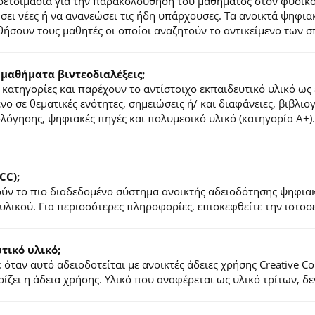
ροετοιμασία για την παρακολούθηση του μαθήματος στον φυσικ
τήσει νέες ή να ανανεώσει τις ήδη υπάρχουσες. Τα ανοικτά ψηφ
ήσουν τους μαθητές οι οποίοι αναζητούν το αντικείμενο των σ
 μαθήματα βιντεοδιαλέξεις;
κατηγορίες και παρέχουν το αντίστοιχο εκπαιδευτικό υλικό ως 
ένο σε θεματικές ενότητες, σημειώσεις ή/ και διαφάνειες, βιβλι
ιολόγησης, ψηφιακές πηγές και πολυμεσικό υλικό (κατηγορία Α+
CC);
λούν το πιο διαδεδομένο σύστημα ανοικτής αδειοδότησης ψηφια
υλικού. Για περισσότερες πληροφορίες, επισκεφθείτε την ιστο
ικό υλικό;
 όταν αυτό αδειοδοτείται με ανοικτές άδειες χρήσης Creative 
ζει η άδεια χρήσης. Υλικό που αναφέρεται ως υλικό τρίτων, δ