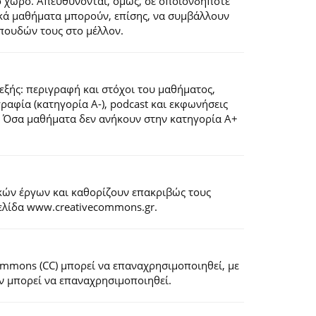
ό χώρο. Απευθύνονται, όμως, σε οποιονδήποτε
ιακά μαθήματα μπορούν, επίσης, να συμβάλλουν
πουδών τους στο μέλλον.
εξής: περιγραφή και στόχοι του μαθήματος,
ογραφία (κατηγορία Α-), podcast και εκφωνήσεις
). Όσα μαθήματα δεν ανήκουν στην κατηγορία Α+
κών έργων και καθορίζουν επακριβώς τους
σελίδα www.creativecommons.gr.
Commons (CC) μπορεί να επαναχρησιμοποιηθεί, με
εν μπορεί να επαναχρησιμοποιηθεί.