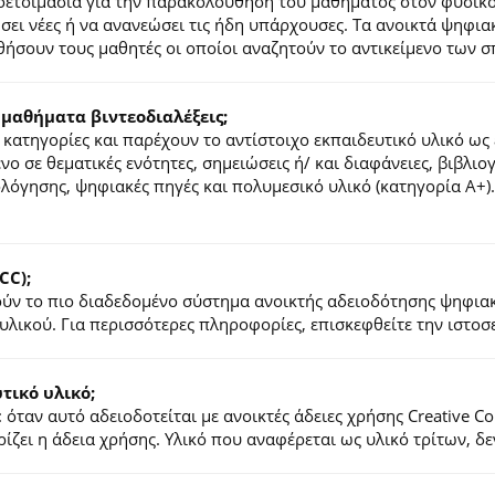
ροετοιμασία για την παρακολούθηση του μαθήματος στον φυσικ
τήσει νέες ή να ανανεώσει τις ήδη υπάρχουσες. Τα ανοικτά ψηφ
ήσουν τους μαθητές οι οποίοι αναζητούν το αντικείμενο των σ
 μαθήματα βιντεοδιαλέξεις;
κατηγορίες και παρέχουν το αντίστοιχο εκπαιδευτικό υλικό ως 
ένο σε θεματικές ενότητες, σημειώσεις ή/ και διαφάνειες, βιβλι
ιολόγησης, ψηφιακές πηγές και πολυμεσικό υλικό (κατηγορία Α+
CC);
λούν το πιο διαδεδομένο σύστημα ανοικτής αδειοδότησης ψηφια
υλικού. Για περισσότερες πληροφορίες, επισκεφθείτε την ιστο
ικό υλικό;
 όταν αυτό αδειοδοτείται με ανοικτές άδειες χρήσης Creative 
ζει η άδεια χρήσης. Υλικό που αναφέρεται ως υλικό τρίτων, δ