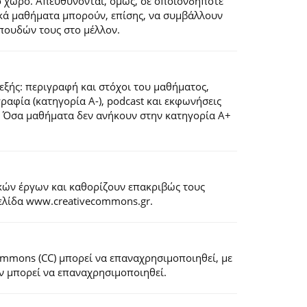
ό χώρο. Απευθύνονται, όμως, σε οποιονδήποτε
ιακά μαθήματα μπορούν, επίσης, να συμβάλλουν
πουδών τους στο μέλλον.
εξής: περιγραφή και στόχοι του μαθήματος,
ογραφία (κατηγορία Α-), podcast και εκφωνήσεις
). Όσα μαθήματα δεν ανήκουν στην κατηγορία Α+
κών έργων και καθορίζουν επακριβώς τους
σελίδα www.creativecommons.gr.
Commons (CC) μπορεί να επαναχρησιμοποιηθεί, με
εν μπορεί να επαναχρησιμοποιηθεί.