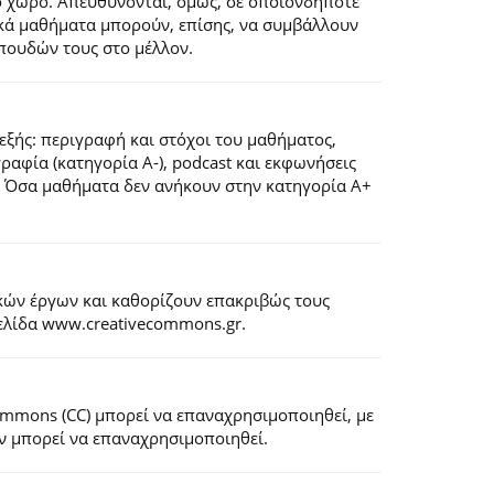
ό χώρο. Απευθύνονται, όμως, σε οποιονδήποτε
ιακά μαθήματα μπορούν, επίσης, να συμβάλλουν
πουδών τους στο μέλλον.
εξής: περιγραφή και στόχοι του μαθήματος,
ογραφία (κατηγορία Α-), podcast και εκφωνήσεις
). Όσα μαθήματα δεν ανήκουν στην κατηγορία Α+
κών έργων και καθορίζουν επακριβώς τους
σελίδα www.creativecommons.gr.
Commons (CC) μπορεί να επαναχρησιμοποιηθεί, με
εν μπορεί να επαναχρησιμοποιηθεί.