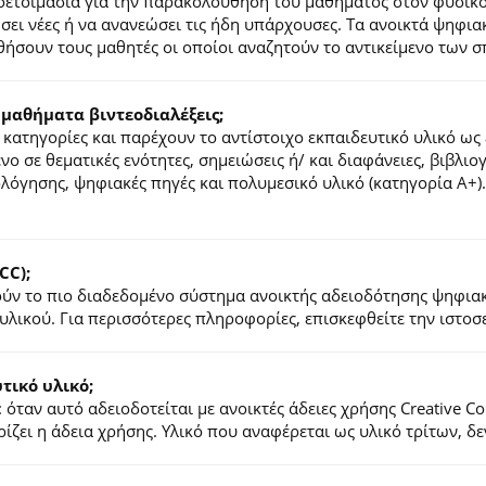
ροετοιμασία για την παρακολούθηση του μαθήματος στον φυσικ
τήσει νέες ή να ανανεώσει τις ήδη υπάρχουσες. Τα ανοικτά ψηφ
ήσουν τους μαθητές οι οποίοι αναζητούν το αντικείμενο των σ
 μαθήματα βιντεοδιαλέξεις;
κατηγορίες και παρέχουν το αντίστοιχο εκπαιδευτικό υλικό ως 
ένο σε θεματικές ενότητες, σημειώσεις ή/ και διαφάνειες, βιβλι
ιολόγησης, ψηφιακές πηγές και πολυμεσικό υλικό (κατηγορία Α+
CC);
λούν το πιο διαδεδομένο σύστημα ανοικτής αδειοδότησης ψηφια
υλικού. Για περισσότερες πληροφορίες, επισκεφθείτε την ιστο
ικό υλικό;
 όταν αυτό αδειοδοτείται με ανοικτές άδειες χρήσης Creative 
ζει η άδεια χρήσης. Υλικό που αναφέρεται ως υλικό τρίτων, δ