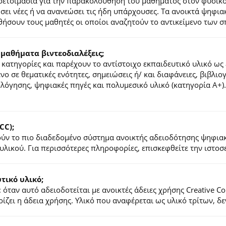
ροετοιμασία για την παρακολούθηση του μαθήματος στον φυσικ
τήσει νέες ή να ανανεώσει τις ήδη υπάρχουσες. Τα ανοικτά ψηφ
ήσουν τους μαθητές οι οποίοι αναζητούν το αντικείμενο των σ
 μαθήματα βιντεοδιαλέξεις;
κατηγορίες και παρέχουν το αντίστοιχο εκπαιδευτικό υλικό ως 
ένο σε θεματικές ενότητες, σημειώσεις ή/ και διαφάνειες, βιβλι
ιολόγησης, ψηφιακές πηγές και πολυμεσικό υλικό (κατηγορία Α+
CC);
λούν το πιο διαδεδομένο σύστημα ανοικτής αδειοδότησης ψηφια
υλικού. Για περισσότερες πληροφορίες, επισκεφθείτε την ιστο
ικό υλικό;
 όταν αυτό αδειοδοτείται με ανοικτές άδειες χρήσης Creative 
ζει η άδεια χρήσης. Υλικό που αναφέρεται ως υλικό τρίτων, δ