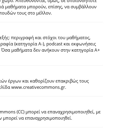
ό χώρο. Απευθύνονται, όμως, σε οποιονδήποτε
ιακά μαθήματα μπορούν, επίσης, να συμβάλλουν
πουδών τους στο μέλλον.
εξής: περιγραφή και στόχοι του μαθήματος,
ογραφία (κατηγορία Α-), podcast και εκφωνήσεις
). Όσα μαθήματα δεν ανήκουν στην κατηγορία Α+
κών έργων και καθορίζουν επακριβώς τους
σελίδα www.creativecommons.gr.
Commons (CC) μπορεί να επαναχρησιμοποιηθεί, με
εν μπορεί να επαναχρησιμοποιηθεί.