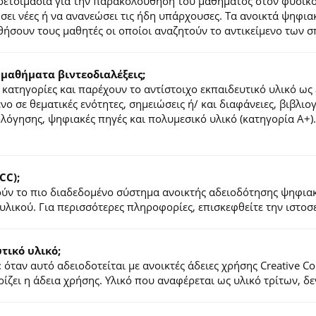
ροετοιμασία για την παρακολούθηση του μαθήματος στον φυσικ
τήσει νέες ή να ανανεώσει τις ήδη υπάρχουσες. Τα ανοικτά ψηφ
ήσουν τους μαθητές οι οποίοι αναζητούν το αντικείμενο των σ
 μαθήματα βιντεοδιαλέξεις;
κατηγορίες και παρέχουν το αντίστοιχο εκπαιδευτικό υλικό ως 
ένο σε θεματικές ενότητες, σημειώσεις ή/ και διαφάνειες, βιβλι
ιολόγησης, ψηφιακές πηγές και πολυμεσικό υλικό (κατηγορία Α+
CC);
λούν το πιο διαδεδομένο σύστημα ανοικτής αδειοδότησης ψηφια
υλικού. Για περισσότερες πληροφορίες, επισκεφθείτε την ιστο
ικό υλικό;
 όταν αυτό αδειοδοτείται με ανοικτές άδειες χρήσης Creative 
ζει η άδεια χρήσης. Υλικό που αναφέρεται ως υλικό τρίτων, δ