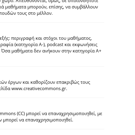
ό χώρο. Απευθύνονται, όμως, σε οποιονδήποτε
ιακά μαθήματα μπορούν, επίσης, να συμβάλλουν
πουδών τους στο μέλλον.
εξής: περιγραφή και στόχοι του μαθήματος,
ογραφία (κατηγορία Α-), podcast και εκφωνήσεις
). Όσα μαθήματα δεν ανήκουν στην κατηγορία Α+
κών έργων και καθορίζουν επακριβώς τους
σελίδα www.creativecommons.gr.
Commons (CC) μπορεί να επαναχρησιμοποιηθεί, με
εν μπορεί να επαναχρησιμοποιηθεί.