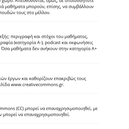
ό χώρο. Απευθύνονται, όμως, σε οποιονδήποτε
ιακά μαθήματα μπορούν, επίσης, να συμβάλλουν
πουδών τους στο μέλλον.
εξής: περιγραφή και στόχοι του μαθήματος,
ογραφία (κατηγορία Α-), podcast και εκφωνήσεις
). Όσα μαθήματα δεν ανήκουν στην κατηγορία Α+
κών έργων και καθορίζουν επακριβώς τους
σελίδα www.creativecommons.gr.
Commons (CC) μπορεί να επαναχρησιμοποιηθεί, με
εν μπορεί να επαναχρησιμοποιηθεί.