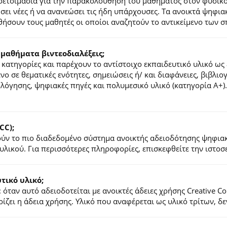
ροετοιμασία για την παρακολούθηση του μαθήματος στον φυσικ
τήσει νέες ή να ανανεώσει τις ήδη υπάρχουσες. Τα ανοικτά ψηφ
ήσουν τους μαθητές οι οποίοι αναζητούν το αντικείμενο των σ
 μαθήματα βιντεοδιαλέξεις;
κατηγορίες και παρέχουν το αντίστοιχο εκπαιδευτικό υλικό ως 
ένο σε θεματικές ενότητες, σημειώσεις ή/ και διαφάνειες, βιβλι
ιολόγησης, ψηφιακές πηγές και πολυμεσικό υλικό (κατηγορία Α+
CC);
λούν το πιο διαδεδομένο σύστημα ανοικτής αδειοδότησης ψηφια
υλικού. Για περισσότερες πληροφορίες, επισκεφθείτε την ιστο
ικό υλικό;
 όταν αυτό αδειοδοτείται με ανοικτές άδειες χρήσης Creative 
ζει η άδεια χρήσης. Υλικό που αναφέρεται ως υλικό τρίτων, δ