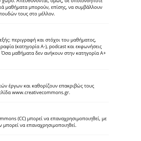
ό χώρο. Απευθύνονται, όμως, σε οποιονδήποτε
ιακά μαθήματα μπορούν, επίσης, να συμβάλλουν
πουδών τους στο μέλλον.
εξής: περιγραφή και στόχοι του μαθήματος,
ογραφία (κατηγορία Α-), podcast και εκφωνήσεις
). Όσα μαθήματα δεν ανήκουν στην κατηγορία Α+
κών έργων και καθορίζουν επακριβώς τους
σελίδα www.creativecommons.gr.
Commons (CC) μπορεί να επαναχρησιμοποιηθεί, με
εν μπορεί να επαναχρησιμοποιηθεί.